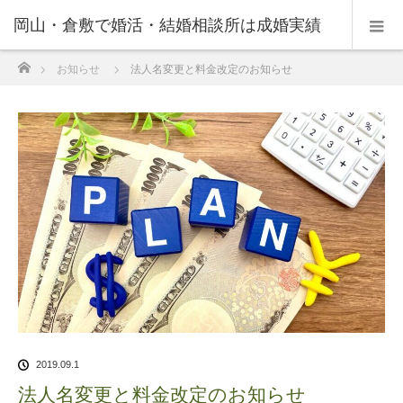
岡山・倉敷で婚活・結婚相談所は成婚実績
ホーム
お知らせ
法人名変更と料金改定のお知らせ
の豊富なNPO法人・和(なごみ)へ。
2019.09.1
法人名変更と料金改定のお知らせ