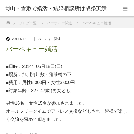
岡山・倉敷で婚活・結婚相談所は成婚実績
ホーム
ブログ一覧
パーティー関連
バーベキュー婚活
の豊富なNPO法人・和(なごみ)へ。
2014.5.18
パーティー関連
バーベキュー婚活
■日時：2014年05月18日(日)
■場所：旭川河川敷・蓬莱橋の下
■費用：男性5,000円・女性3,000円
■対象年齢：32～47歳 (男女とも)
男性16名・女性15名が参加されました。
オールフリータイムでアドレス交換などもされ、皆様で楽し
く交流を深めて頂きました。