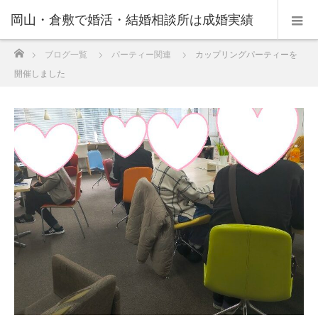
岡山・倉敷で婚活・結婚相談所は成婚実績
ホーム
ブログ一覧
パーティー関連
カップリングパーティーを
の豊富なNPO法人・和(なごみ)へ。
開催しました