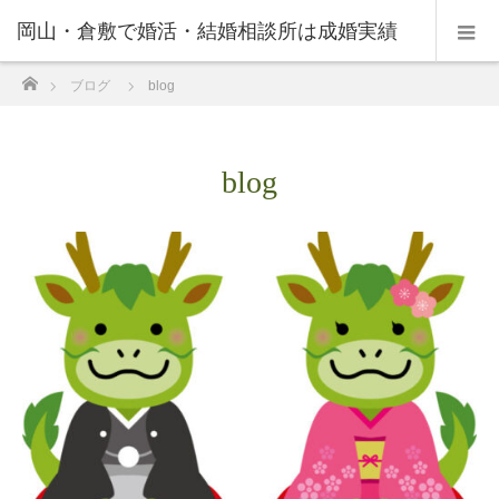
岡山・倉敷で婚活・結婚相談所は成婚実績
ホーム
ブログ
blog
の豊富なNPO法人・和(なごみ)へ。
blog