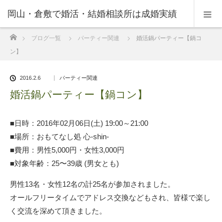
岡山・倉敷で婚活・結婚相談所は成婚実績
ホーム
ブログ一覧
パーティー関連
婚活鍋パーティー【鍋コ
の豊富なNPO法人・和(なごみ)へ。
ン】
2016.2.6
パーティー関連
婚活鍋パーティー【鍋コン】
■日時：2016年02月06日(土) 19:00～21:00
■場所：おもてなし処 心‐shin‐
■費用：男性5,000円・女性3,000円
■対象年齢：25〜39歳 (男女とも)
男性13名・女性12名の計25名が参加されました。
オールフリータイムでアドレス交換などもされ、皆様で楽し
く交流を深めて頂きました。