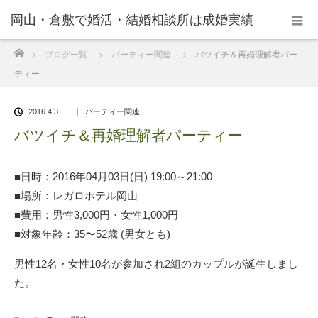
岡山・倉敷で婚活・結婚相談所は成婚実績
ホーム
ブログ一覧
パーティー関連
バツイチ＆再婚理解者パー
の豊富なNPO法人・和(なごみ)へ。
ティー
2016.4.3
パーティー関連
バツイチ＆再婚理解者パーティー
■日時：2016年04月03日(日) 19:00～21:00
■場所：レガロホテル岡山
■費用：男性3,000円・女性1,000円
■対象年齢：35〜52歳 (男女とも)
男性12名・女性10名が参加され2組のカップルが誕生しまし
た。