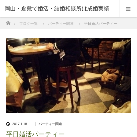
岡山・倉敷で婚活・結婚相談所は成婚実績
ホーム
ブログ一覧
パーティー関連
平日婚活パーティー
の豊富なNPO法人・和(なごみ)へ。
2017.1.18
パーティー関連
平日婚活パーティー