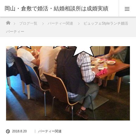
岡山・倉敷で婚活・結婚相談所は成婚実績
ホーム
ブログ一覧
パーティー関連
ビュッフェStyleランチ婚活
の豊富なNPO法人・和(なごみ)へ。
パーティー
2018.8.20
パーティー関連