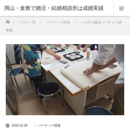
岡山・倉敷で婚活・結婚相談所は成婚実績
ホーム
ブログ一覧
パーティー関連
パン作り婚活パーティー@
の豊富なNPO法人・和(なごみ)へ。
倉敷
2018.10.28
パーティー関連