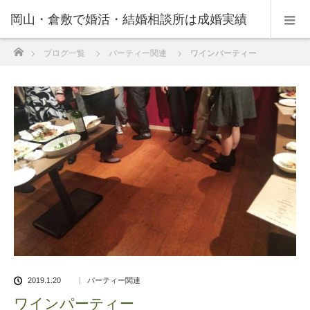
岡山・倉敷で婚活・結婚相談所は成婚実績
ホーム
ブログ一覧
パーティー関連
ワインパーティー
の豊富なNPO法人・和(なごみ)へ。
2019.1.20
パーティー関連
ワインパーティー