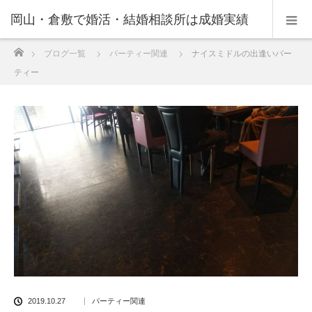
岡山・倉敷で婚活・結婚相談所は成婚実績
ホーム
ブログ一覧
パーティー関連
ナイスミドルの出逢いパー
の豊富なNPO法人・和(なごみ)へ。
ティー
2019.10.27
パーティー関連