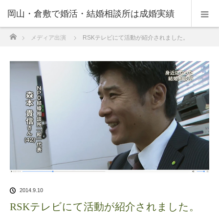
岡山・倉敷で婚活・結婚相談所は成婚実績
ホーム
メディア出演
RSKテレビにて活動が紹介されました。
の豊富なNPO法人・和(なごみ)へ。
2014.9.10
RSKテレビにて活動が紹介されました。